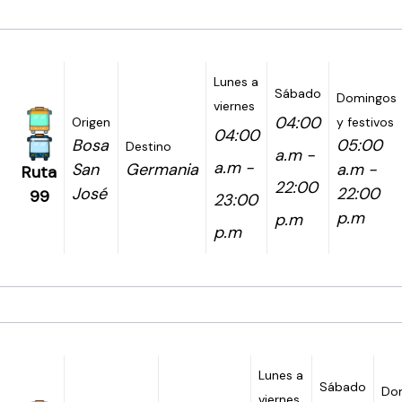
Lunes a
Sábado
Domingos
viernes
04:00
Origen
y festivos
04:00
Bosa
05:00
Destino
a.m -
a.m -
San
Germania
a.m -
Ruta
22:00
José
22:00
99
23:00
p.m
p.m
p.m
Lunes a
Sábado
Do
viernes