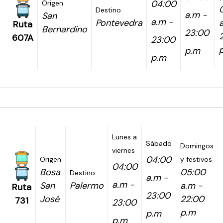
04:00
Origen
Destino
a.m -
San
a.m -
Pontevedra
Ruta
Bernardino
23:00
607A
23:00
p.m
p.m
Lunes a
Sábado
Domingos
viernes
04:00
Origen
y festivos
04:00
Bosa
05:00
Destino
a.m -
a.m -
San
Palermo
a.m -
Ruta
23:00
José
22:00
731
23:00
p.m
p.m
p.m