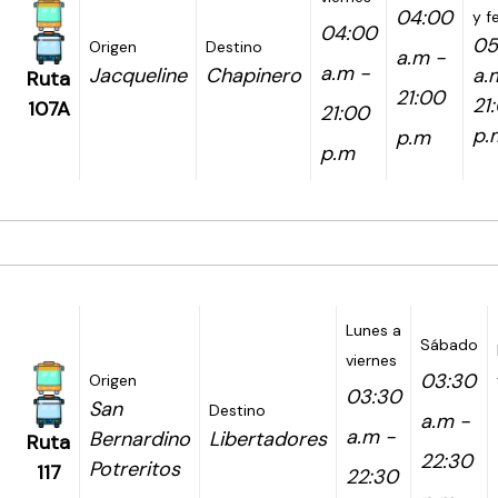
04:00
y f
04:00
05
Origen
Destino
a.m -
a.m -
Jacqueline
Chapinero
a.
Ruta
21:00
21
107A
21:00
p.
p.m
p.m
Lunes a
Sábado
viernes
03:30
Origen
03:30
San
Destino
a.m -
a.m -
Bernardino
Libertadores
Ruta
22:30
Potreritos
117
22:30