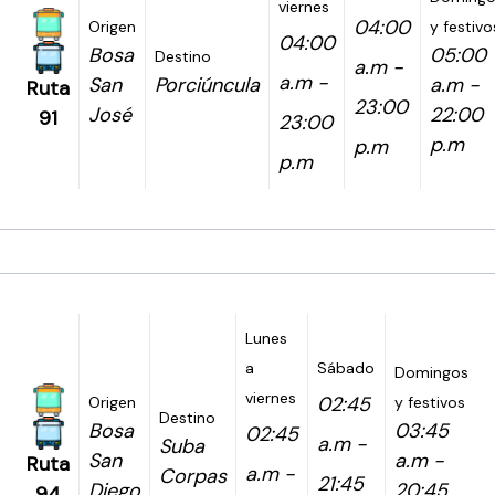
viernes
04:00
Origen
y festivo
04:00
Bosa
05:00
Destino
a.m -
a.m -
San
Porciúncula
a.m -
Ruta
23:00
José
22:00
91
23:00
p.m
p.m
p.m
Lunes
a
Sábado
Domingos
viernes
02:45
Origen
y festivos
Destino
Bosa
03:45
02:45
a.m -
Suba
San
a.m -
Ruta
a.m -
Corpas
21:45
Diego
20:45
94