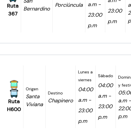
a.m -
San
a.m -
Porciúncula
a
Ruta
Bernardino
23:00
2
367
23:00
p
p.m
p.m
Lunes a
Sábado
Domin
viernes
04:00
y fest
04:00
Origen
05:0
Destino
a.m -
Santa
a.m -
Chapinero
a.m 
Ruta
Viviana
23:00
22:0
H600
23:00
p.m
p.m
p.m