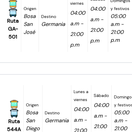
Domingos
viernes
04:00
Origen
y festivos
04:00
Bosa
05:00
Destino
a.m -
Ruta
a.m -
San
Germania
a.m -
GA-
21:00
José
21:00
21:00
501
p.m
p.m
p.m
Lunes a
Sábado
Domingo
viernes
04:00
Origen
y festivo
04:00
Bosa
05:00
Destino
a.m -
a.m -
San
Germania
a.m -
Ruta
21:00
Diego
21:00
544A
21:00