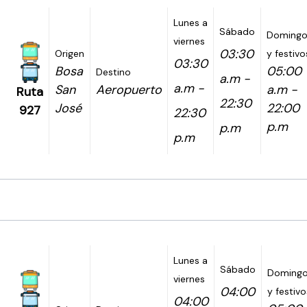
Lunes a
Sábado
Domingo
viernes
03:30
Origen
y festivo
03:30
Bosa
05:00
Destino
a.m -
a.m -
San
Aeropuerto
a.m -
Ruta
22:30
José
22:00
927
22:30
p.m
p.m
p.m
Lunes a
Sábado
Doming
viernes
04:00
y festivo
04:00