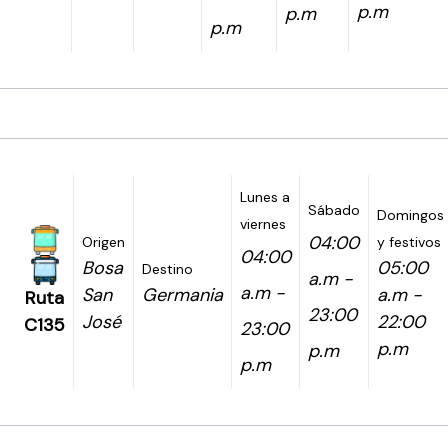
p.m
p.m
p.m
Lunes a
Sábado
Domingos
viernes
04:00
Origen
y festivos
04:00
Bosa
05:00
Destino
a.m -
a.m -
San
Germania
a.m -
Ruta
23:00
José
22:00
C135
23:00
p.m
p.m
p.m