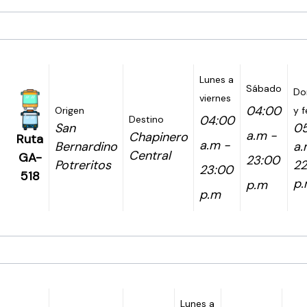
Lunes a
Sábado
Do
viernes
04:00
Origen
y f
04:00
Destino
San
0
a.m -
Chapinero
Ruta
a.m -
Bernardino
a.
Central
GA-
23:00
Potreritos
22
23:00
518
p
p.m
p.m
Lunes a