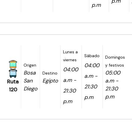
p.m
p.m
Lunes a
Sábado
Domingos
viernes
04:00
Origen
y festivos
04:00
Bosa
05:00
Destino
a.m -
a.m -
San
Egipto
a.m -
Ruta
21:30
Diego
21:30
120
21:30
p.m
p.m
p.m