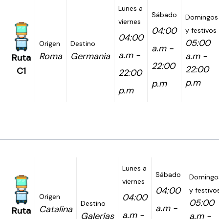
Lunes a
Sábado
Domingos
viernes
04:00
y festivos
04:00
05:00
Origen
Destino
a.m -
a.m -
Roma
Germania
a.m -
Ruta
22:00
22:00
C1
22:00
p.m
p.m
p.m
Lunes a
Sábado
Domingo
viernes
04:00
y festivo
04:00
Origen
05:00
Destino
a.m -
Catalina
Ruta
a.m -
Galerías
a.m -