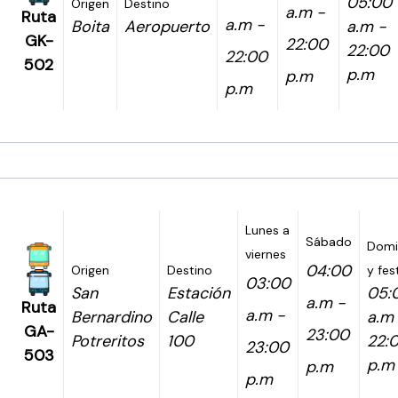
05:00
Origen
Destino
a.m -
Ruta
a.m -
Boita
Aeropuerto
a.m -
GK-
22:00
22:00
22:00
502
p.m
p.m
p.m
Lunes a
Sábado
Domi
viernes
04:00
Origen
Destino
y fes
03:00
San
Estación
05:
a.m -
Ruta
a.m -
Bernardino
Calle
a.m
GA-
23:00
Potreritos
100
22:
23:00
503
p.m
p.m
p.m