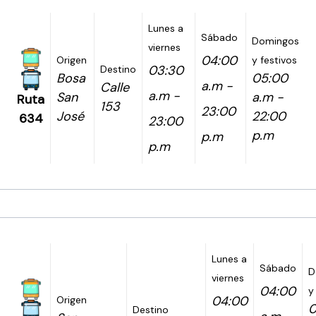
Lunes a
Sábado
Domingos
viernes
04:00
Origen
y festivos
03:30
Destino
Bosa
05:00
a.m -
Calle
a.m -
San
a.m -
Ruta
153
23:00
José
22:00
634
23:00
p.m
p.m
p.m
Lunes a
Sábado
D
viernes
04:00
y
04:00
Origen
0
Destino