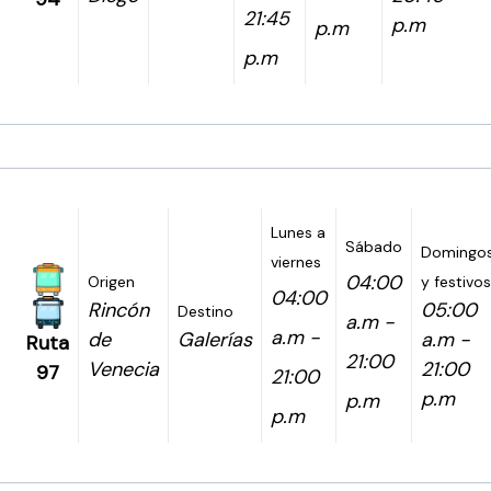
21:45
p.m
p.m
p.m
Lunes a
Sábado
Domingo
viernes
04:00
Origen
y festivos
04:00
Rincón
05:00
Destino
a.m -
a.m -
de
Galerías
a.m -
Ruta
21:00
Venecia
21:00
97
21:00
p.m
p.m
p.m