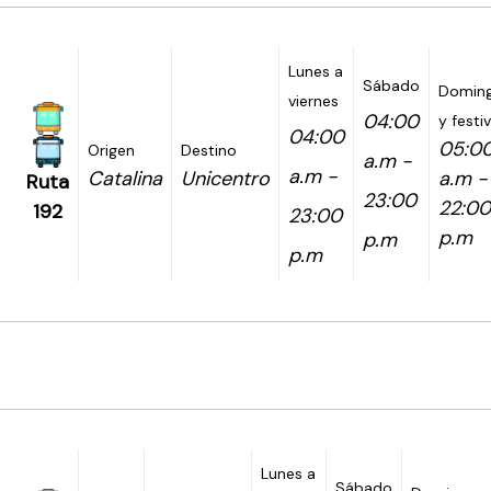
Lunes a
Sábado
Domin
viernes
04:00
y festi
04:00
05:0
Origen
Destino
a.m -
a.m -
Catalina
Unicentro
a.m -
Ruta
23:00
22:00
192
23:00
p.m
p.m
p.m
Lunes a
Sábado