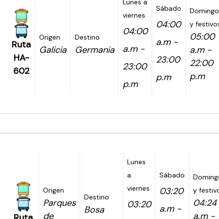
Lunes a
Sábado
Domingo
viernes
04:00
y festivo
04:00
05:00
Origen
Destino
a.m -
Ruta
a.m -
Galicia
Germania
a.m -
HA-
23:00
22:00
23:00
602
p.m
p.m
p.m
Lunes
a
Sábado
Doming
viernes
03:20
Origen
y festiv
Destino
Parques
04:24
03:20
a.m -
Bosa
de
a.m -
Ruta