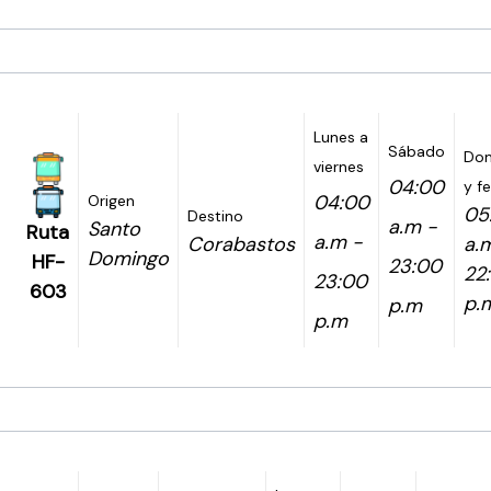
Lunes a
Sábado
Do
viernes
04:00
y f
04:00
Origen
05
Destino
a.m -
Santo
Ruta
a.m -
Corabastos
a.
Domingo
HF-
23:00
22
23:00
603
p.
p.m
p.m