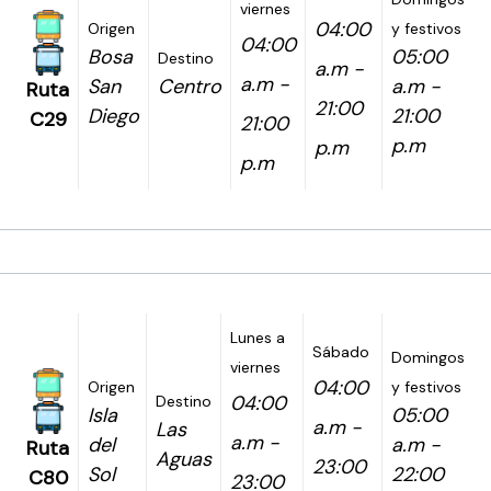
viernes
04:00
Origen
y festivos
04:00
Bosa
05:00
Destino
a.m -
a.m -
San
Centro
a.m -
Ruta
21:00
Diego
21:00
C29
21:00
p.m
p.m
p.m
Lunes a
Sábado
Domingos
viernes
04:00
Origen
y festivos
04:00
Destino
Isla
05:00
a.m -
Las
a.m -
del
a.m -
Ruta
Aguas
23:00
Sol
22:00
C80
23:00