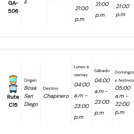
II
GA-
21:00
21:00
21:00
506
p.m
p.m
p.m
Lunes a
Sábado
Domingo
viernes
04:00
Origen
y festivos
04:00
Bosa
05:00
Destino
a.m -
a.m -
San
Chapinero
a.m -
Ruta
23:00
Diego
22:00
C15
23:00
p.m
p.m
p.m