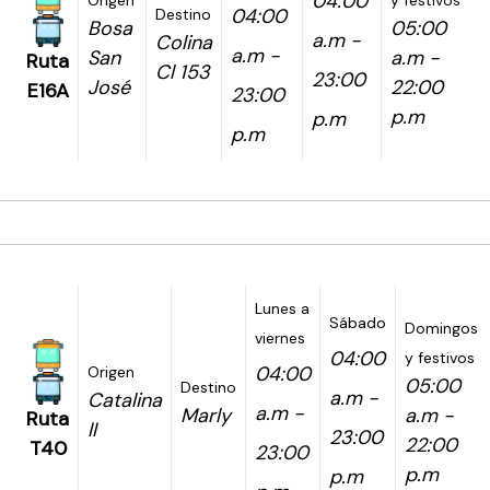
04:00
Origen
y festivos
04:00
Destino
Bosa
05:00
a.m -
Colina
a.m -
San
a.m -
Ruta
Cl 153
23:00
José
22:00
E16A
23:00
p.m
p.m
p.m
Lunes a
Sábado
Domingos
viernes
04:00
y festivos
04:00
Origen
05:00
Destino
a.m -
Catalina
a.m -
Marly
a.m -
Ruta
II
23:00
22:00
T40
23:00
p.m
p.m