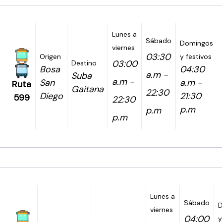
Lunes a
Sábado
Domingos
viernes
03:30
Origen
y festivos
03:00
Destino
Bosa
04:30
a.m -
Suba
a.m -
San
a.m -
Ruta
Gaitana
22:30
Diego
21:30
599
22:30
p.m
p.m
p.m
Lunes a
Sábado
viernes
04:00
y