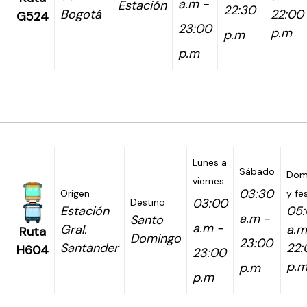
a.m -
Estación
22:30
Bogotá
22:00
G524
23:00
p.m
p.m
p.m
Lunes a
Sábado
Dom
viernes
03:30
Origen
y fe
03:00
Destino
Estación
05
a.m -
Santo
a.m -
Gral.
a.m
Ruta
Domingo
23:00
Santander
22:
H604
23:00
p.
p.m
p.m