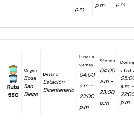
p.m
p.m
p.m
Lunes a
Sábado
Domin
viernes
04:00
Origen
y festi
04:00
Destino
Bosa
05:0
a.m -
Estación
a.m -
San
a.m -
Ruta
Bicentenario
23:00
Diego
22:0
580
23:00
p.m
p.m
p.m